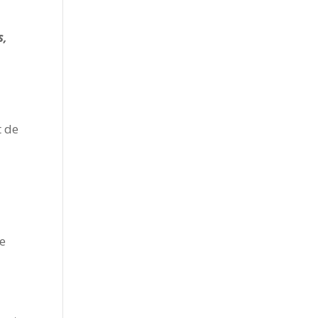
s,
t de
de