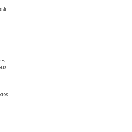
s à
des
ous
 des